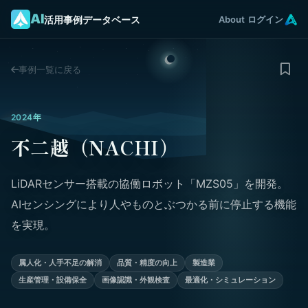
AI
活用事例データベース
About
ログイン
事例一覧に戻る
2024年
不二越（NACHI）
LiDARセンサー搭載の協働ロボット「MZS05」を開発。
AIセンシングにより人やものとぶつかる前に停止する機能
を実現。
属人化・人手不足の解消
品質・精度の向上
製造業
生産管理・設備保全
画像認識・外観検査
最適化・シミュレーション