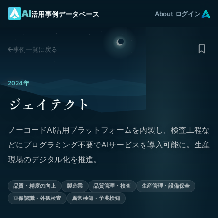
AI
活用事例データベース
About
ログイン
事例一覧に戻る
2024年
ジェイテクト
ノーコードAI活用プラットフォームを内製し、検査工程な
どにプログラミング不要でAIサービスを導入可能に。生産
現場のデジタル化を推進。
品質・精度の向上
製造業
品質管理・検査
生産管理・設備保全
画像認識・外観検査
異常検知・予兆検知