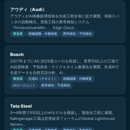
アウディ（Audi）
アウディがAI画像処理技術を生産工程全体に拡大展開。溶接スパ
ッタの自動検出、塗装工程の異常検知システム
「ProcessGuardAIn」、Edge Cloud…
製造業
画像認識・外観検査
異常検知・予兆検知
Bosch
2027年までにAIに約29億ユーロを投資し、世界50以上の工場で
AI品質検査・予知保全・サイクルタイム最適化を展開。生成AIで
生産データを自然言語分析。AI…
製造業
生成AI（テキスト）
画像認識・外観検査
AIエージェント
異常検知・予兆検知
Tata Steel
5〜6年間で550以上のAIモデルを構築し、製造全工程に展開。
Kalinganagar工場は世界経済フォーラムのGlobal Lighthouse
Netwo…