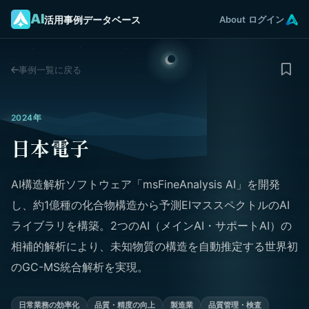
AI
活用事例データベース
About
ログイン
事例一覧に戻る
2024年
日本電子
AI構造解析ソフトウェア「msFineAnalysis AI」を開発
し、約1億種の化合物構造から予測EIマススペクトルのAI
ライブラリを構築。2つのAI（メインAI・サポートAI）の
相補的解析により、未知物質の構造を自動推定する世界初
のGC-MS統合解析を実現。
日常業務の効率化
品質・精度の向上
製造業
品質管理・検査