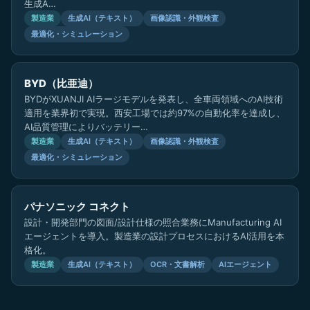
生成A…
製造業
生成AI（テキスト）
画像認識・外観検査
最適化・シミュレーション
BYD（比亜迪）
BYDがXUANJI AIラージモデルを発表し、全車両領域へのAI技術
適用を業界初で実現。西安工場では約97%の自動化率を達成し、
AI品質管理によりバッテリー…
製造業
生成AI（テキスト）
画像認識・外観検査
最適化・シミュレーション
パナソニック コネクト
設計・開発部門の図面/設計仕様の照合業務にManufacturing AI
エージェントを導入。製造業の設計プロセスにおけるAI活用を本
格化。
製造業
生成AI（テキスト）
OCR・文書解析
AIエージェント