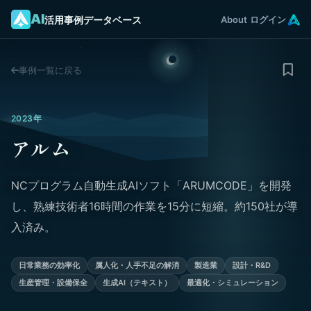
AI
活用事例データベース
About
ログイン
事例一覧に戻る
2023年
アルム
NCプログラム自動生成AIソフト「ARUMCODE」を開発
し、熟練技術者16時間の作業を15分に短縮。約150社が導
入済み。
日常業務の効率化
属人化・人手不足の解消
製造業
設計・R&D
生産管理・設備保全
生成AI（テキスト）
最適化・シミュレーション