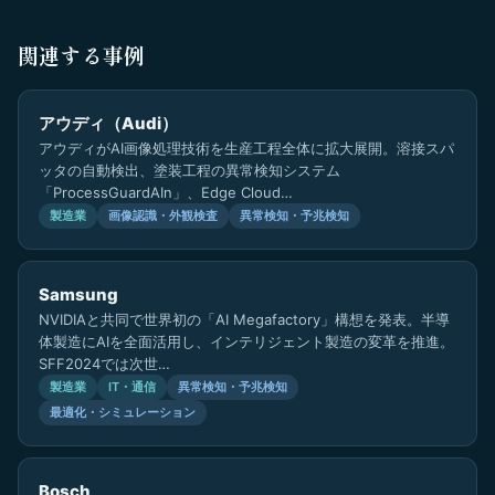
関連する事例
アウディ（Audi）
アウディがAI画像処理技術を生産工程全体に拡大展開。溶接スパ
ッタの自動検出、塗装工程の異常検知システム
「ProcessGuardAIn」、Edge Cloud…
製造業
画像認識・外観検査
異常検知・予兆検知
Samsung
NVIDIAと共同で世界初の「AI Megafactory」構想を発表。半導
体製造にAIを全面活用し、インテリジェント製造の変革を推進。
SFF2024では次世…
製造業
IT・通信
異常検知・予兆検知
最適化・シミュレーション
Bosch