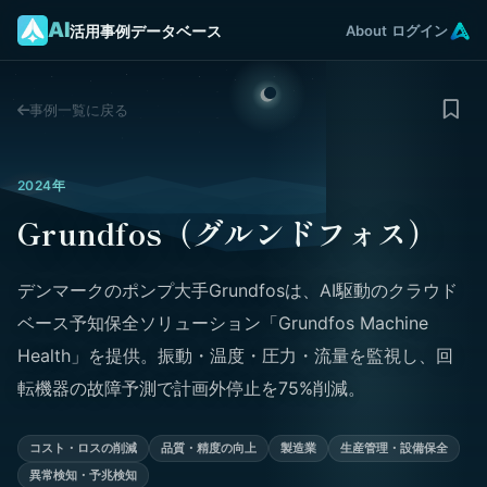
AI
活用事例データベース
About
ログイン
事例一覧に戻る
2024年
Grundfos（グルンドフォス）
デンマークのポンプ大手Grundfosは、AI駆動のクラウド
ベース予知保全ソリューション「Grundfos Machine
Health」を提供。振動・温度・圧力・流量を監視し、回
転機器の故障予測で計画外停止を75%削減。
コスト・ロスの削減
品質・精度の向上
製造業
生産管理・設備保全
異常検知・予兆検知