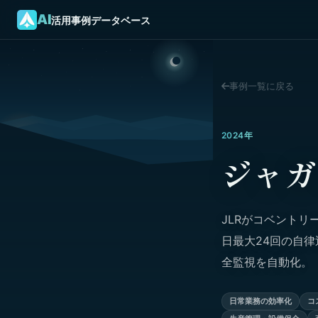
AI
活用事例データベース
事例一覧に戻る
2024年
ジャガ
JLRがコベントリーの
日最大24回の自
全監視を自動化。
日常業務の効率化
コ