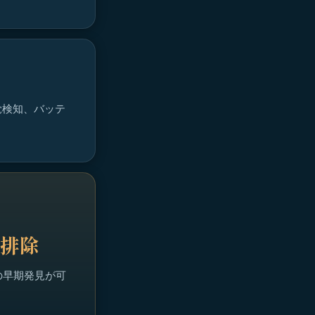
覚検知、バッテ
の排除
の早期発見が可