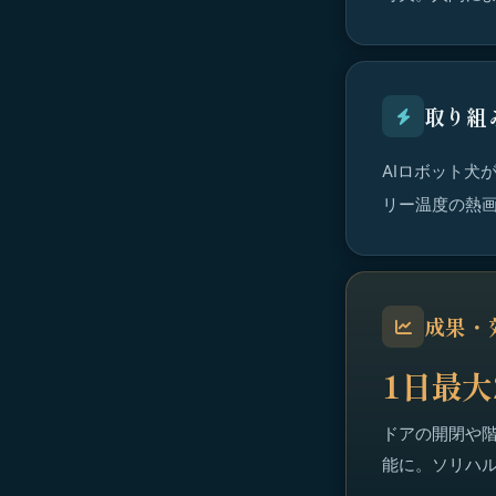
取り組
AIロボット犬
リー温度の熱
成果・
1日最
ドアの開閉や
能に。ソリハ