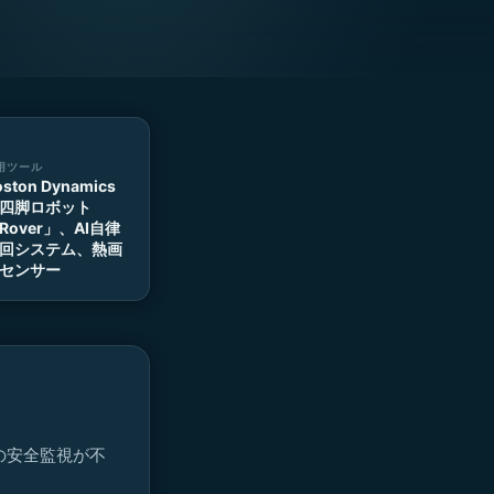
用ツール
oston Dynamics
四脚ロボット
Rover」、AI自律
回システム、熱画
センサー
機器の安全監視が不