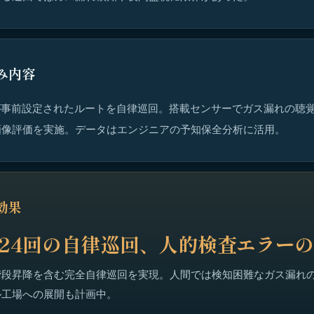
み内容
が事前設定されたルートを自律巡回。搭載センサーでガス漏れの聴
画像評価を実施。データはエンジニアの予知保全分析に活用。
効果
大24回の自律巡回、人的検査エラー
階段昇降を含む完全自律巡回を実現。人間では検知困難なガス漏れ
ル工場への展開も計画中。