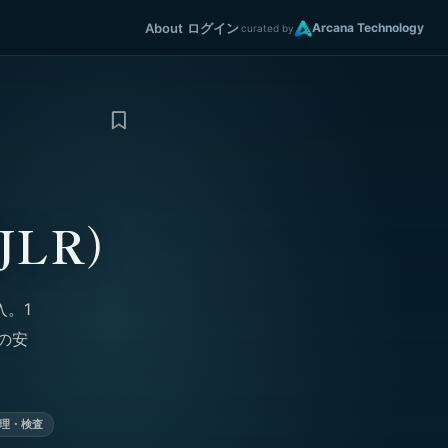
About
ログイン
Arcana Technology
curated by
JLR）
入。1
の安
理・検査