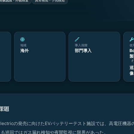
画像認識・外観検査
異常検知・予兆検知
地域
導入段階
使
海外
部門導入
B
製
「
巡
像
課題
ver Electricの発売に向けたEVバッテリーテスト施設では、高電圧
よる巡回ではガス漏れ検知や夜間監視に限界があった。