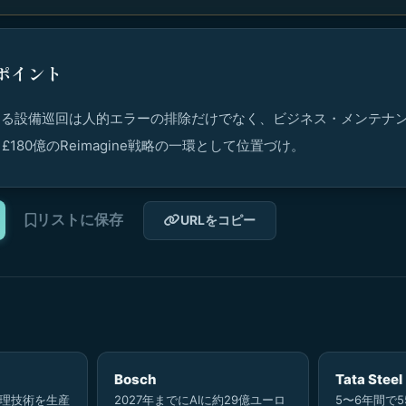
ポイント
よる設備巡回は人的エラーの排除だけでなく、ビジネス・メンテナ
180億のReimagine戦略の一環として位置づけ。
リストに保存
URLをコピー
）
Bosch
Tata Steel
処理技術を生産
2027年までにAIに約29億ユーロ
5〜6年間で5