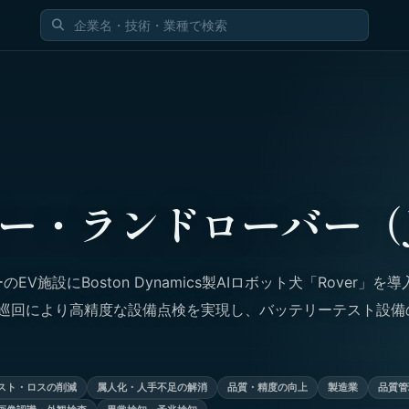
ー・ランドローバー（
EV施設にBoston Dynamics製AIロボット犬「Rover」を導
律巡回により高精度な設備点検を実現し、バッテリーテスト設備
スト・ロスの削減
属人化・人手不足の解消
品質・精度の向上
製造業
品質管