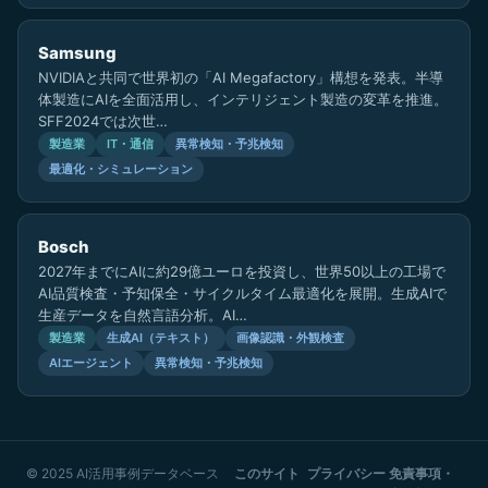
Samsung
NVIDIAと共同で世界初の「AI Megafactory」構想を発表。半導
体製造にAIを全面活用し、インテリジェント製造の変革を推進。
SFF2024では次世…
製造業
IT・通信
異常検知・予兆検知
最適化・シミュレーション
Bosch
2027年までにAIに約29億ユーロを投資し、世界50以上の工場で
AI品質検査・予知保全・サイクルタイム最適化を展開。生成AIで
生産データを自然言語分析。AI…
製造業
生成AI（テキスト）
画像認識・外観検査
AIエージェント
異常検知・予兆検知
© 2025 AI活用事例データベース
このサイト
プライバシー
免責事項・