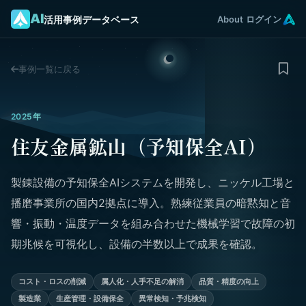
AI
活用事例データベース
About
ログイン
事例一覧に戻る
2025年
住友金属鉱山（予知保全AI）
製錬設備の予知保全AIシステムを開発し、ニッケル工場と
播磨事業所の国内2拠点に導入。熟練従業員の暗黙知と音
響・振動・温度データを組み合わせた機械学習で故障の初
期兆候を可視化し、設備の半数以上で成果を確認。
コスト・ロスの削減
属人化・人手不足の解消
品質・精度の向上
製造業
生産管理・設備保全
異常検知・予兆検知