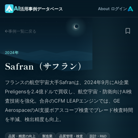
AI
活用事例データベース
About
ログイン
事例一覧に戻る
2024年
Safran（サフラン）
フランスの航空宇宙大手Safranは、2024年9月にAI企業
Preligensを2.4億ドルで買収し、航空宇宙・防衛向けAI検
査技術を強化。合弁のCFM LEAPエンジンでは、GE
AerospaceのAI支援ボアスコープ検査でブレード検査時間
を半減、検出精度も向上。
品質・精度の向上
製造業
品質管理・検査
設計・R&D