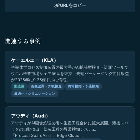
URLをコピー
関連する事例
ケーエルエー（KLA）
半導体プロセス制御装置の最大手がAI拡張型検査・計測ツールで
ウエハ検査市場シェア56%を維持。先端パッケージング向け収益
が2025年に9.25億ドルに倍増。
製造業
画像認識・外観検査
異常検知・予兆検知
最適化・シミュレーション
アウディ（Audi）
アウディがAI画像処理技術を生産工程全体に拡大展開。溶接スパ
ッタの自動検出、塗装工程の異常検知システム
「ProcessGuardAIn」、Edge Cloud…