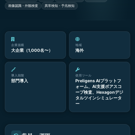
画像認識・外観検査
異常検知・予兆検知
企業規模
地域
大企業（1,000名〜）
海外
導入段階
使用ツール
部門導入
Preligens AIプラットフ
ォーム、AI支援ボアスコ
ープ検査、Hexagonデジ
タルツインシミュレータ
ー