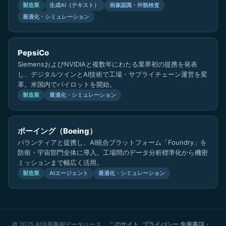
製造業
生成AI（テキスト）
画像認識・外観検査
最適化・シミュレーション
PepsiCo
SiemensおよびNVIDIAと複数年にわたる業界初の提携を発表
し、デジタルツインとAI技術で工場・サプライチェーン運営を変
革。米国内でパイロットを開始。
製造業
最適化・シミュレーション
ボーイング（Boeing）
パランティアと提携し、AI統合プラットフォーム「Foundry」を
防衛・宇宙部門全体に導入。工場間のデータ分析標準化から機密
ミッションまで幅広く活用。
製造業
AIエージェント
最適化・シミュレーション
© 2025 AI活用事例データベース
このサイト
プライバシー
免責事項・