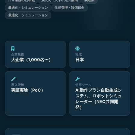
日常業務の効率化
属人化・人手不足の解消
製造業
最適化・シミュレーション
生産管理・設備保全
最適化・シミュレーション
企業規模
地域
大企業（1,000名〜）
日本
導入段階
使用ツール
実証実験（PoC）
AI動作プラン自動生成シ
ステム、ロボットシミュ
レーター（NEC共同開
発）