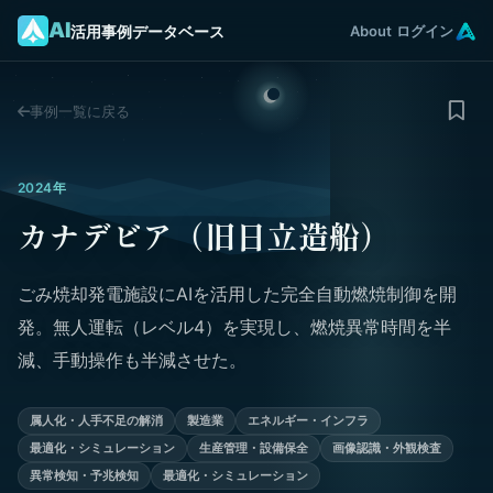
AI
活用事例データベース
About
ログイン
事例一覧に戻る
2024年
カナデビア（旧日立造船）
ごみ焼却発電施設にAIを活用した完全自動燃焼制御を開
発。無人運転（レベル4）を実現し、燃焼異常時間を半
減、手動操作も半減させた。
属人化・人手不足の解消
製造業
エネルギー・インフラ
最適化・シミュレーション
生産管理・設備保全
画像認識・外観検査
異常検知・予兆検知
最適化・シミュレーション