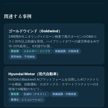
関連する事例
ゴールドウインド（Goldwind）
24時間AIモニタリング×ドローン検査で風力タービンのO&Mコ
スト30%以上削減を実現。ハイブリッドタワーの疲労寿命をAIで
15-20%延長し、6大陸17か国…
製造業
エネルギー・インフラ
画像認識・外観検査
異常検知・予兆検知
Hyundai Motor（現代自動車）
NVIDIAのBlackwell AIプラットフォームを活用したAIファクトリ
ーを構築。自動運転・ロボティクス・スマートファクトリーの3
領域でAI駆動のモビリ…
製造業
生成AI（テキスト）
画像認識・外観検査
最適化・シミュレーション