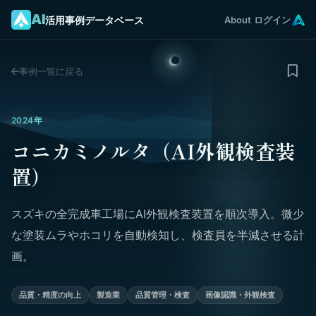
AI
活用事例データベース
About
ログイン
事例一覧に戻る
2024年
コニカミノルタ（AI外観検査装
置）
スズキの全完成車工場にAI外観検査装置を順次導入。微少
な塗装ムラやホコリを自動検知し、検査員を半減させる計
画。
品質・精度の向上
製造業
品質管理・検査
画像認識・外観検査