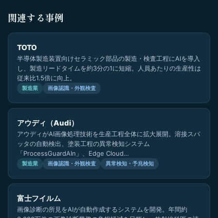
関連する事例
TOTO
半導体製造装置向けセラミック部品の製造・検査工程にAIを導入
し、製造リードタイムを約3分の1に短縮。人員あたりの生産性は
従来比1.5倍に向上。
製造業
画像認識・外観検査
アウディ（Audi）
アウディがAI画像処理技術を生産工程全体に拡大展開。溶接スパ
ッタの自動検出、塗装工程の異常検知システム
「ProcessGuardAIn」、Edge Cloud…
製造業
画像認識・外観検査
異常検知・予兆検知
富士フイルム
画像診断の所見をAIが自動作成するシステムを開発。年間約