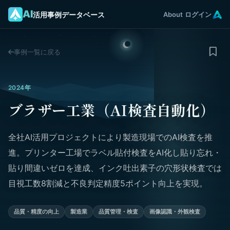
AI
活用事例データベース
About
ログイン
事例一覧に戻る
2024年
ブラザー工業（AI検査自動化）
全社AI活用プロジェクトにより製造現場でのAI検査を推
進。プリンター工場でラベル貼付検査をAI化し貼り忘れ・
貼り間違いゼロを達成、インク吐出素子の穴形状検査では
目視工数8割減と不良判定精度5ポイント向上を実現。
品質・精度の向上
製造業
品質管理・検査
画像認識・外観検査