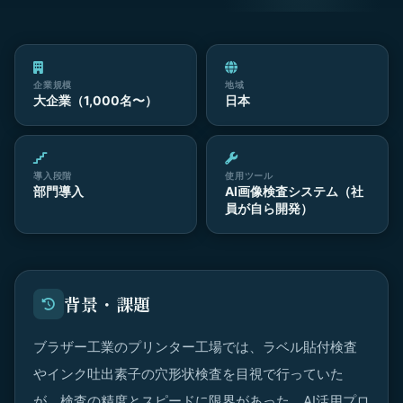
企業規模
地域
大企業（1,000名〜）
日本
導入段階
使用ツール
部門導入
AI画像検査システム（社
員が自ら開発）
背景・課題
ブラザー工業のプリンター工場では、ラベル貼付検査
やインク吐出素子の穴形状検査を目視で行っていた
が、検査の精度とスピードに限界があった。AI活用プロ