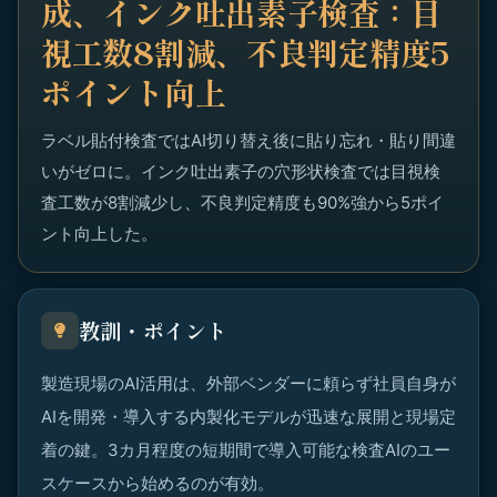
成、インク吐出素子検査：目
視工数8割減、不良判定精度5
ポイント向上
ラベル貼付検査ではAI切り替え後に貼り忘れ・貼り間違
いがゼロに。インク吐出素子の穴形状検査では目視検
査工数が8割減少し、不良判定精度も90%強から5ポイ
ント向上した。
教訓・ポイント
製造現場のAI活用は、外部ベンダーに頼らず社員自身が
AIを開発・導入する内製化モデルが迅速な展開と現場定
着の鍵。3カ月程度の短期間で導入可能な検査AIのユー
スケースから始めるのが有効。