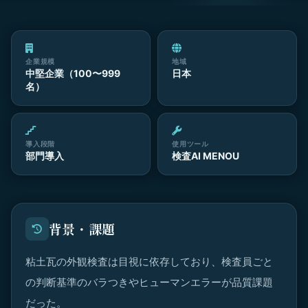
企業規模
地域
中堅企業（100〜999
日本
名）
導入段階
使用ツール
部門導入
検査AI MENOU
背景・課題
粘土瓦の外観検査は目視に依存しており、検査員ごと
の判断基準のバラつきやヒューマンエラーが品質課題
だった。