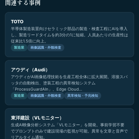
関連する事例
TOTO
半導体製造装置向けセラミック部品の製造・検査工程にAIを導入
し、製造リードタイムを約3分の1に短縮。人員あたりの生産性は
従来比1.5倍に向上。
製造業
画像認識・外観検査
アウディ（Audi）
アウディがAI画像処理技術を生産工程全体に拡大展開。溶接スパ
ッタの自動検出、塗装工程の異常検知システム
「ProcessGuardAIn」、Edge Cloud…
製造業
画像認識・外観検査
異常検知・予兆検知
東洋建設（VLモニター）
生成AI映像分析システム「VLモニター」を開発。事前学習不要
でプロンプトのみで建設現場の監視が可能。異常を文章と音声で
リアルタイム通知。