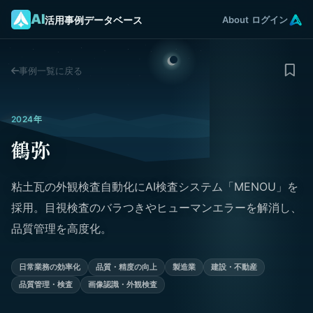
AI
活用事例データベース
About
ログイン
事例一覧に戻る
2024年
鶴弥
粘土瓦の外観検査自動化にAI検査システム「MENOU」を
採用。目視検査のバラつきやヒューマンエラーを解消し、
品質管理を高度化。
日常業務の効率化
品質・精度の向上
製造業
建設・不動産
品質管理・検査
画像認識・外観検査