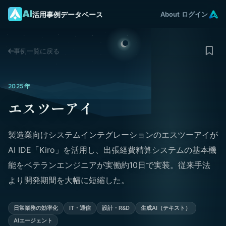
AI
活用事例データベース
About
ログイン
事例一覧に戻る
2025年
エスツーアイ
製造業向けシステムインテグレーションのエスツーアイが
AI IDE「Kiro」を活用し、出張経費精算システムの基本機
能をベテランエンジニアが実働約10日で実装。従来手法
より開発期間を大幅に短縮した。
日常業務の効率化
IT・通信
設計・R&D
生成AI（テキスト）
AIエージェント