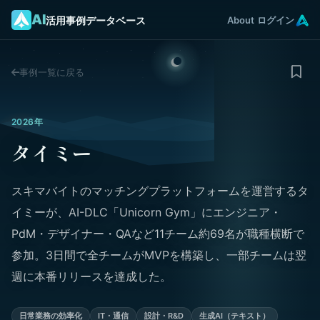
AI
活用事例データベース
About
ログイン
事例一覧に戻る
2026年
タイミー
スキマバイトのマッチングプラットフォームを運営するタ
イミーが、AI-DLC「Unicorn Gym」にエンジニア・
PdM・デザイナー・QAなど11チーム約69名が職種横断で
参加。3日間で全チームがMVPを構築し、一部チームは翌
週に本番リリースを達成した。
日常業務の効率化
IT・通信
設計・R&D
生成AI（テキスト）