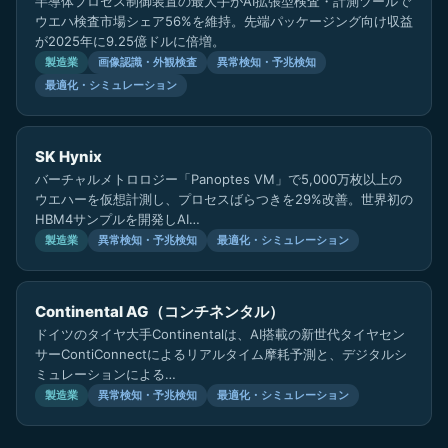
半導体プロセス制御装置の最大手がAI拡張型検査・計測ツールで
ウエハ検査市場シェア56%を維持。先端パッケージング向け収益
が2025年に9.25億ドルに倍増。
製造業
画像認識・外観検査
異常検知・予兆検知
最適化・シミュレーション
SK Hynix
バーチャルメトロロジー「Panoptes VM」で5,000万枚以上の
ウエハーを仮想計測し、プロセスばらつきを29%改善。世界初の
HBM4サンプルを開発しAI…
製造業
異常検知・予兆検知
最適化・シミュレーション
Continental AG（コンチネンタル）
ドイツのタイヤ大手Continentalは、AI搭載の新世代タイヤセン
サーContiConnectによるリアルタイム摩耗予測と、デジタルシ
ミュレーションによる…
製造業
異常検知・予兆検知
最適化・シミュレーション