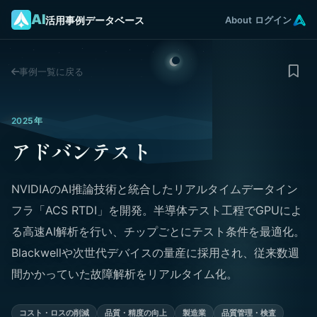
AI
活用事例データベース
About
ログイン
事例一覧に戻る
2025年
アドバンテスト
NVIDIAのAI推論技術と統合したリアルタイムデータイン
フラ「ACS RTDI」を開発。半導体テスト工程でGPUによ
る高速AI解析を行い、チップごとにテスト条件を最適化。
Blackwellや次世代デバイスの量産に採用され、従来数週
間かかっていた故障解析をリアルタイム化。
コスト・ロスの削減
品質・精度の向上
製造業
品質管理・検査