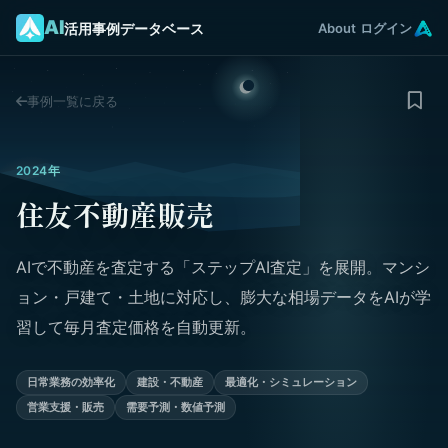
AI
活用事例データベース
About
ログイン
事例一覧に戻る
2024年
住友不動産販売
AIで不動産を査定する「ステップAI査定」を展開。マンシ
ョン・戸建て・土地に対応し、膨大な相場データをAIが学
習して毎月査定価格を自動更新。
日常業務の効率化
建設・不動産
最適化・シミュレーション
営業支援・販売
需要予測・数値予測