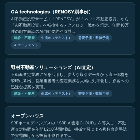
GA technologies（RENOSY別事例）
AI不動産投資サービス「RENOSY」が「ネット不動産投資」から
「AI不動産投資」へ転換するテクノロジー戦略を策定。年間10万
件の顧客面談のAI自動要約や収益…
建設・不動産
生成AI（テキスト）
需要予測・数値予測
AIエージェント
野村不動産ソリューションズ（AI査定）
不動産査定業務にAIを活用し、膨大な取引データから適正価格を
瞬時に算出。営業担当者の査定業務を大幅に効率化し、顧客への
迅速な提案を実現。
建設・不動産
生成AI（テキスト）
需要予測・数値予測
オープンハウス
SREホールディングスの「SRE AI査定CLOUD」を導入し、不動
産査定時間を年間1,200時間削減。機械学習による複数査定手法
で実需向けから投資用物件まで…