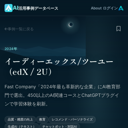
AI
活用事例データベース
About
ログイン
事例一覧に戻る
2024年
イーディーエックス/ツーユー
（edX / 2U）
Fast Company「2024年最も革新的な企業」にAI教育部
門で選出。450以上のAI関連コースとChatGPTプラグイ
ンで学習体験を刷新。
品質・精度の向上
教育
レコメンド・パーソナライズ
生成AI（テキスト）
チャットボット・対話AI