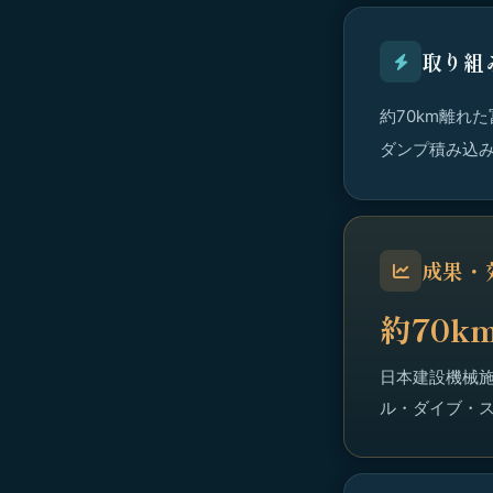
取り組
約70km離れ
ダンプ積み込
成果・
約70
日本建設機械施
ル・ダイブ・