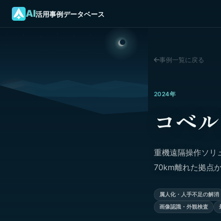
AI
活用事例データベース
事例一覧に戻る
2024年
コベル
重機遠隔操作ソリュ
70km離れた拠
属人化・人手不足の解消
画像認識・外観検査