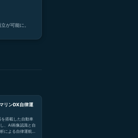
両立が可能に。
マリンDX自律運
器を搭載した自動車
し、AI画像認識と自
析による自律運航シ
搭載。2026年3月