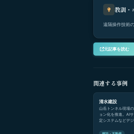
教訓・
遠隔操作技術
元記事を読む
関連する事例
清水建設
山岳トンネル現場の
ョン化を推進。AI
定システムなどデジ
ルにより、経験依存
客観化。
建設・不動産