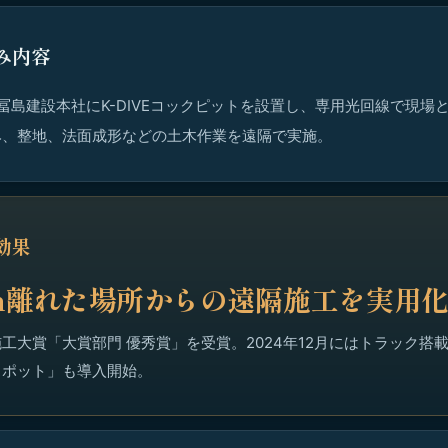
み内容
た冨島建設本社にK-DIVEコックピットを設置し、専用光回線で現場
み、整地、法面成形などの土木作業を遠隔で実施。
効果
km離れた場所からの遠隔施工を実用
工大賞「大賞部門 優秀賞」を受賞。2024年12月にはトラック搭
スポット」も導入開始。