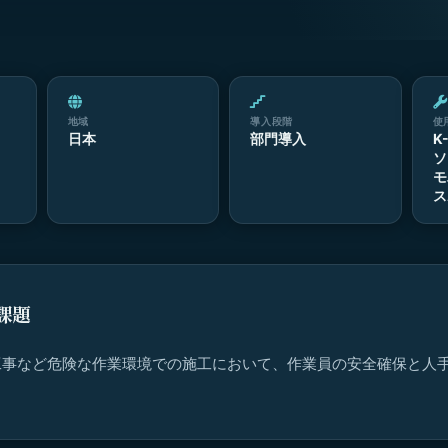
地域
導入段階
使
日本
部門導入
K
ソ
モ
ス
課題
工事など危険な作業環境での施工において、作業員の安全確保と人
。