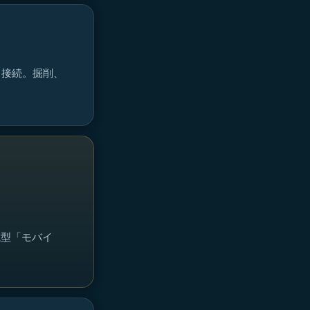
と接続。掘削、
化
載型「モバイ