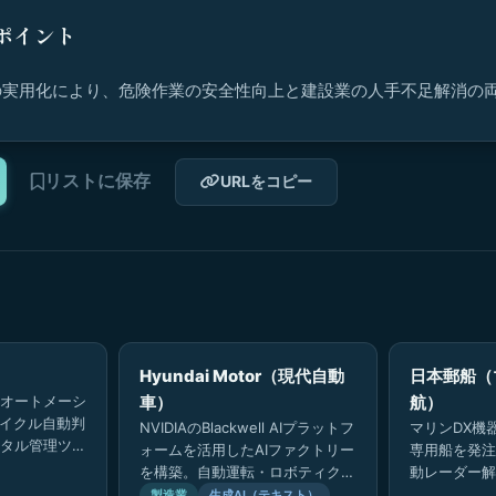
ポイント
の実用化により、危険作業の安全性向上と建設業の人手不足解消の
リストに保存
URLをコピー
Hyundai Motor（現代自動
日本郵船（
オートメーシ
車）
航）
サイクル自動判
NVIDIAのBlackwell AIプラットフ
マリンDX機
タル管理ツー
ォームを活用したAIファクトリー
専用船を発注
の施工管理を
を構築。自動運転・ロボティク
動レーダー解
ス・スマートファクトリーの3領
ステムを先行
製造業
生成AI（テキスト）