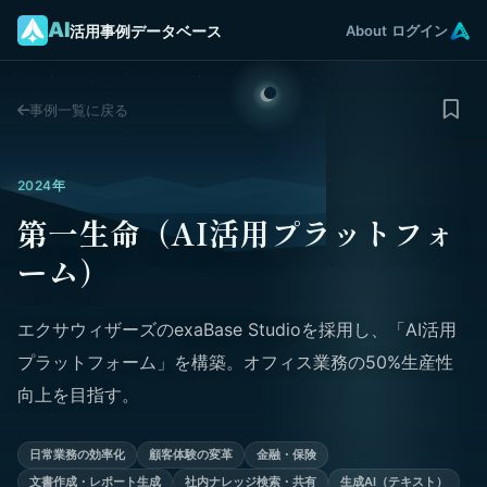
AI
活用事例データベース
About
ログイン
事例一覧に戻る
2024年
第一生命（AI活用プラットフォ
ーム）
エクサウィザーズのexaBase Studioを採用し、「AI活用
プラットフォーム」を構築。オフィス業務の50%生産性
向上を目指す。
日常業務の効率化
顧客体験の変革
金融・保険
文書作成・レポート生成
社内ナレッジ検索・共有
生成AI（テキスト）