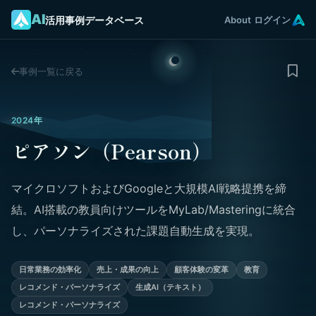
AI
活用事例データベース
About
ログイン
事例一覧に戻る
2024年
ピアソン（Pearson）
マイクロソフトおよびGoogleと大規模AI戦略提携を締
結。AI搭載の教員向けツールをMyLab/Masteringに統合
し、パーソナライズされた課題自動生成を実現。
日常業務の効率化
売上・成果の向上
顧客体験の変革
教育
レコメンド・パーソナライズ
生成AI（テキスト）
レコメンド・パーソナライズ