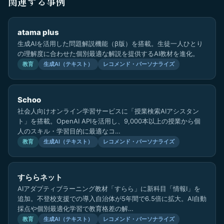
関連する事例
atama plus
生成AIを活用した問題解説機能（β版）を搭載。生徒一人ひとり
の理解度に合わせた個別最適な解説を提供するAI教材を進化。
教育
生成AI（テキスト）
レコメンド・パーソナライズ
Schoo
社会人向けオンライン学習サービスに「授業検索AIアシスタン
ト」を搭載。OpenAI APIを活用し、9,000本以上の授業から個
人のスキル・学習目的に最適なコ…
教育
生成AI（テキスト）
レコメンド・パーソナライズ
すららネット
AIアダプティブラーニング教材「すらら」に新科目「情報Ⅰ」を
追加。不登校支援での導入自治体が5年間で6.5倍に拡大。AI自動
採点や個別最適化学習で教育格差の解…
教育
生成AI（テキスト）
レコメンド・パーソナライズ