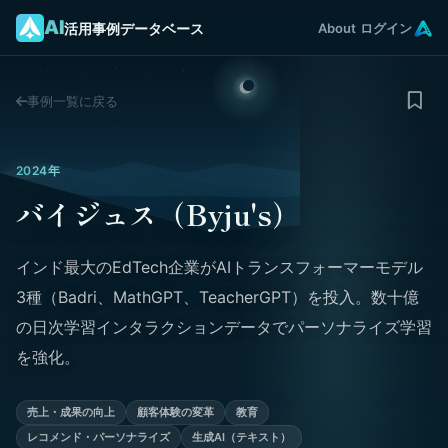
AI
活用事例データベース
About
ログイン
事例一覧に戻る
2024年
バイジュス（Byju's）
インド最大のEdTech企業がAIトランスフォーマーモデル
3種（Badri、MathGPT、TeacherGPT）を投入。数十億
の日次学習インタラクションデータでパーソナライズ学習
を強化。
売上・成果の向上
顧客体験の変革
教育
レコメンド・パーソナライズ
生成AI（テキスト）