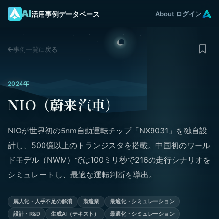
AI
活用事例データベース
About
ログイン
事例一覧に戻る
2024年
NIO（蔚来汽車）
NIOが世界初の5nm自動運転チップ「NX9031」を独自設
計し、500億以上のトランジスタを搭載。中国初のワール
ドモデル（NWM）では100ミリ秒で216の走行シナリオを
シミュレートし、最適な運転判断を導出。
属人化・人手不足の解消
製造業
最適化・シミュレーション
設計・R&D
生成AI（テキスト）
最適化・シミュレーション