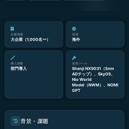
企業規模
地域
大企業（1,000名〜）
海外
導入段階
使用ツール
部門導入
Shenji NX9031（5nm
ADチップ）、SkyOS、
Nio World
Model（NWM）、NOMI
GPT
背景・課題