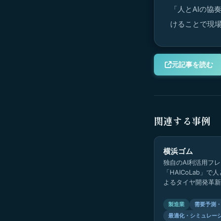
「人とAIの協
けることで現
元記事を読む
関連する事例
横浜ゴム
独自のAI利活用フ
「HAICoLab」で
よるタイヤ開発革新
XAI（説明可能なA
ヤ設計支援システム
製造業
需要予測
い…
最適化・シミュレー