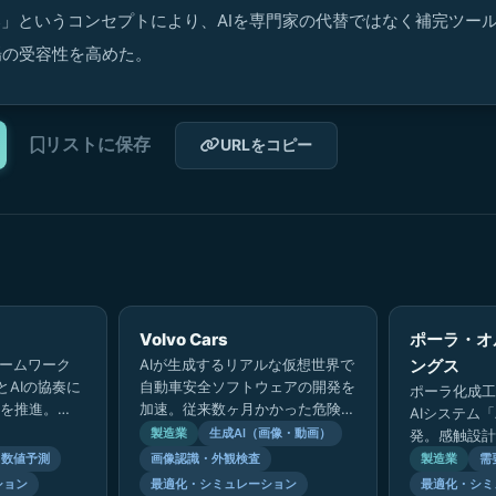
奏」というコンセプトにより、AIを専門家の代替ではなく補完ツー
場の受容性を高めた。
リストに保存
URLをコピー
Volvo Cars
ポーラ・オ
レームワーク
AIが生成するリアルな仮想世界で
ングス
人とAIの協奏に
自動車安全ソフトウェアの開発を
ポーラ化成工
を推進。
加速。従来数ヶ月かかった危険な
AIシステム「
I）によるタイ
エッジケースへのソフトウェア検
製造業
生成AI（画像・動画）
発。感触設計
で経験の浅
証を数日に短縮。NVIDIAと連携
り、試作回数
・数値予測
画像認識・外観検査
製造業
需
し…
ら、パーソナ
ション
最適化・シミュレーション
最適化・シミ