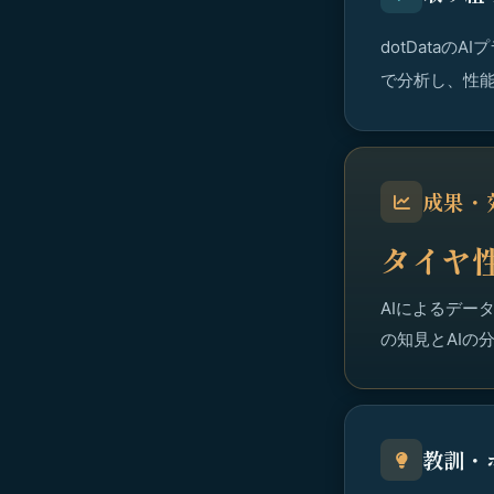
dotData
で分析し、性
成果・
タイヤ
AIによるデー
の知見とAIの
教訓・