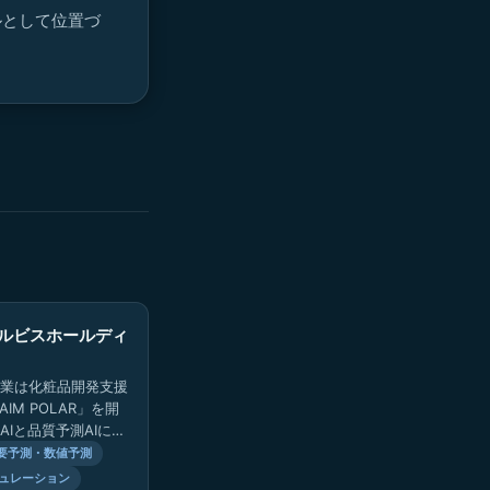
ルとして位置づ
ルビスホールディ
業は化粧品開発支援
AIM POLAR」を開
AIと品質予測AIによ
を大幅に削減しなが
要予測・数値予測
ライズ化粧品の…
ュレーション