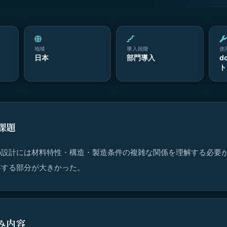
地域
導入段階
使
日本
部門導入
d
ト
課題
の設計には材料特性・構造・製造条件の複雑な関係を理解する必要
存する部分が大きかった。
み内容