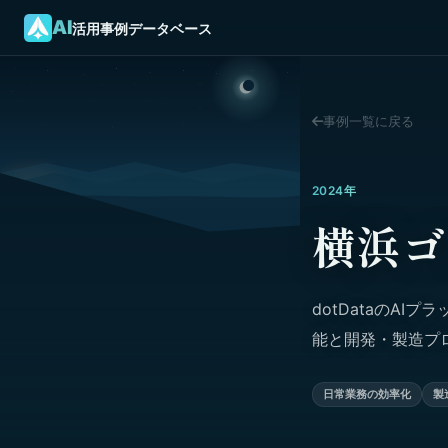
AI
活用事例データベース
事例一覧に戻る
2024年
横浜ゴ
dotDataのA
能と開発・製造プ
日常業務の効率化
製