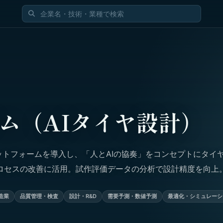
ム（AIタイヤ設計）
Iプラットフォームを導入し、「人とAIの協奏」をコンセプトにタイ
ロセスの改善に活用。試作評価データの分析で設計精度を向上
造業
品質管理・検査
設計・R&D
需要予測・数値予測
最適化・シミュレーシ