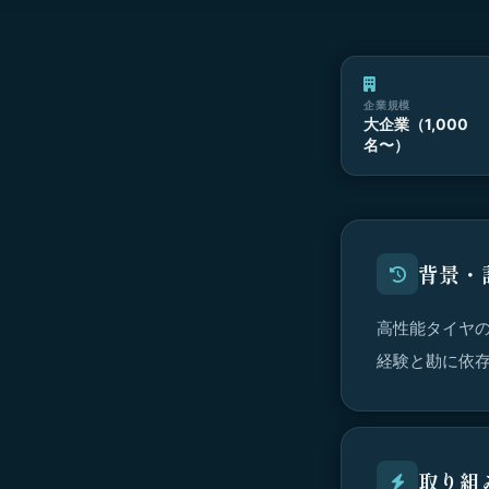
企業規模
大企業（1,000
名〜）
背景・
高性能タイヤ
経験と勘に依
取り組