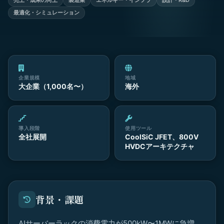
売上・成果の向上
製造業
エネルギー・インフラ
設計・R&D
最適化・シミュレーション
企業規模
地域
大企業（1,000名〜）
海外
導入段階
使用ツール
全社展開
CoolSiC JFET、800V
HVDCアーキテクチャ
背景・課題
AIサーバーラックの消費電力が500kW〜1MWに急増