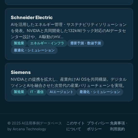
Schneider Electric
AIを活用したエネルギー管理・サステナビリティソリューション
を発表。NVIDIAと共同開発した132kW/ラック対応のAIデータセ
ンター設計や、AI駆動のHV…
製造業
エネルギー・インフラ
需要予測・数値予測
最適化・シミュレーション
Siemens
NVIDIAとの提携を拡大し、産業向けAI OSを共同構築。デジタル
ツインとAIを融合させた次世代の産業バリューチェーンを実現。
製造業
IT・通信
AIエージェント
最適化・シミュレーション
© 2025 AI活用事例データベース
このサイト
プライバシー
免責事項・
by
Arcana Technology
について
ポリシー
利用規約