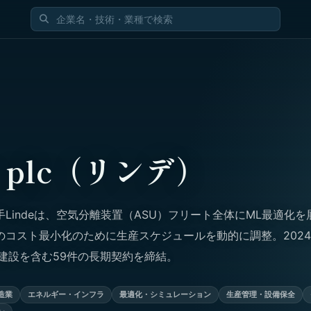
e plc（リンデ）
Lindeは、空気分離装置（ASU）フリート全体にML最適化を
のコスト最小化のために生産スケジュールを動的に調整。202
建設を含む59件の長期契約を締結。
造業
エネルギー・インフラ
最適化・シミュレーション
生産管理・設備保全