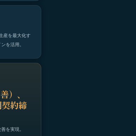
生産を最大化す
インを活用。
改善）、
期契約締
改善を実現。