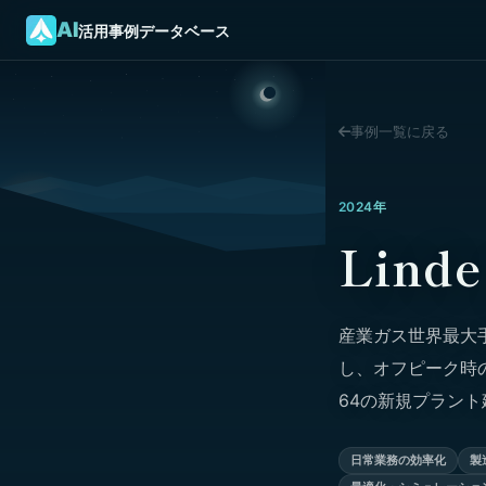
AI
活用事例データベース
事例一覧に戻る
2024年
Lind
産業ガス世界最大手
し、オフピーク時
64の新規プラント
日常業務の効率化
製