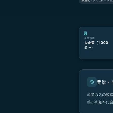
最適化・シミュレーショ
企業規模
大企業（1,000
名〜）
背景・
産業ガスの製
整が利益率に