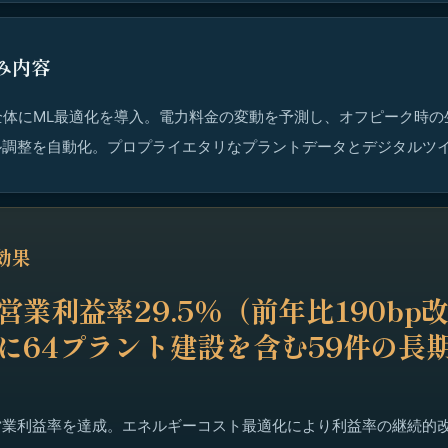
み内容
全体にML最適化を導入。電力料金の変動を予測し、オフピーク時の
ル調整を自動化。プロプライエタリなプラントデータとデジタルツ
効果
年営業利益率29.5%（前年比190bp
年に64プラント建設を含む59件の長
営業利益率を達成。エネルギーコスト最適化により利益率の継続的