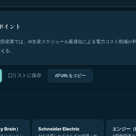
ポイント
型産業では、AI生産スケジュール最適化による電力コスト削減が
与える。
リストに保存
URLをコピー
 Brain）
Schneider Electric
エンジー（E
マネジメントシ
AIを活用したエネルギー管理・サ
AI駆動型再