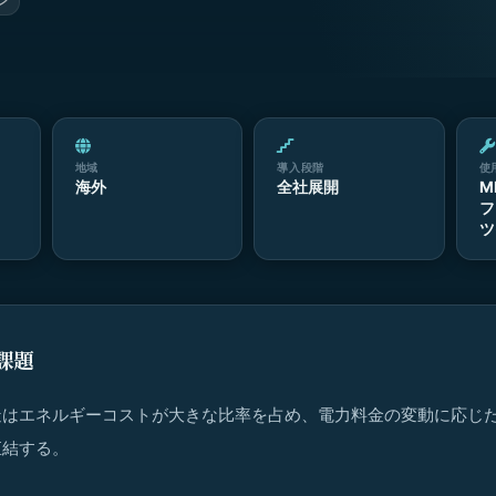
ン
地域
導入段階
使
海外
全社展開
M
フ
ツ
課題
造はエネルギーコストが大きな比率を占め、電力料金の変動に応じ
直結する。