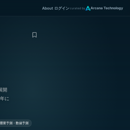
About
ログイン
Arcana Technology
curated by
展開
4年に
需要予測・数値予測