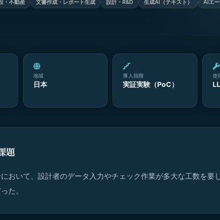
設・不動産
文書作成・レポート生成
設計・R&D
生成AI（テキスト）
AIエ
地域
導入段階
使
日本
実証実験（PoC）
L
課題
計において、設計者のデータ入力やチェック作業が多大な工数を要
だった。