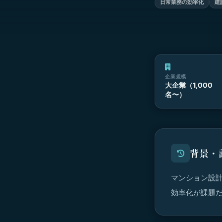
日常業務の効率化
建
企業規模
大企業（1,000
名〜）
背景・
マンション設
効率化が課題