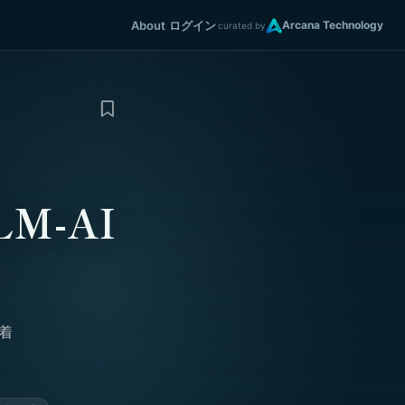
About
ログイン
Arcana Technology
curated by
M-AI
着