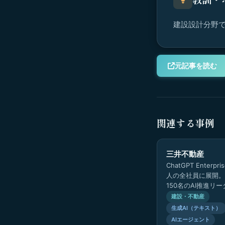
建設設計分野で
元記事を読む
関連する事例
三井不動産
ChatGPT Enterpr
人の全社員に展開。
150名のAI推進リ
で約500件のカスタ
建設・不動産
発・運用。業…
生成AI（テキスト）
AIエージェント