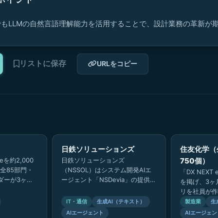
もLLMの自然言語理解能力を活用することで、設計業務の革新が
リストに保存
URLをコピー
日鉄ソリューションズ
住友化学（
iseを約2,000
日鉄ソリューションズ
750個）
全85部門・
（NSSOL）はシステム開発AIエ
「DX NEXT e
ーダーが3ヶ月
ージェント「NSDevia」の提供を
を掲げ、3ヶ月
ムGPTを開
開始。要件定義書・設計書・テス
リを社員が作
トケースなどのドキュメント作成
ィブユーザー
IT・通信
生成AI（テキスト）
製造業
生
をAIが…
DXによる…
AIエージェント
AIエージェン