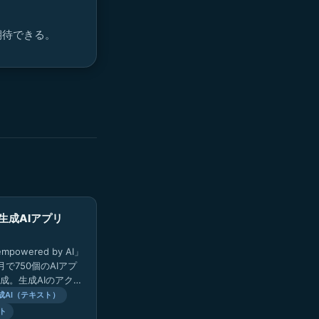
期待できる。
生成AIアプリ
mpowered by AI」
で750個のAIアプ
成。生成AIのアクテ
率100%を目標に、
成AI（テキスト）
ト