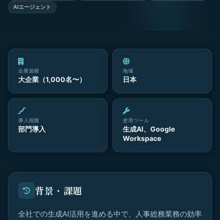
AIエージェント
企業規模
地域
大企業（1,000名〜）
日本
導入段階
使用ツール
部門導入
生成AI、Google
Workspace
背景・課題
全社での生成AI活用を進める中で、人事総務業務の効率