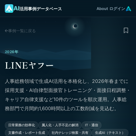
AI
活用事例データベース
About
ログイン
事例一覧に戻る
2026年
LINEヤフー
人事総務領域で生成AI活用を本格化し、2026年春までに
採用支援・AI自律型面接官トレーニング・面接日程調整・
キャリア自律支援など10件のツールを順次運用。人事総
務部門で月間約1,600時間以上の工数削減を見込む。
日常業務の効率化
属人化・人手不足の解消
IT・通信
文書作成・レポート生成
社内ナレッジ検索・共有
生成AI（テキスト）