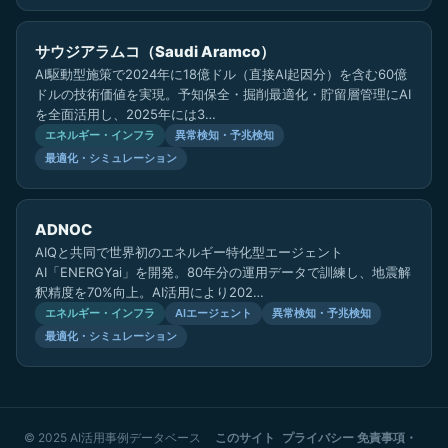
サウジアラムコ（Saudi Aramco）
AI駆動型施策で2024年に18億ドル（直接AI起因分）を含む60億
ドルの技術価値を実現。予知保全・掘削最適化・貯留層管理にAI
を全面活用し、2025年には3…
エネルギー・インフラ
異常検知・予兆検知
最適化・シミュレーション
ADNOC
AIQと共同で世界初のエネルギー特化型エージェント
AI「ENERGYai」を開発。80年分の運用データで訓練し、地震解
釈精度を70%向上。AI活用により202…
エネルギー・インフラ
AIエージェント
異常検知・予兆検知
最適化・シミュレーション
© 2025 AI活用事例データベース
このサイト
プライバシー
免責事項・