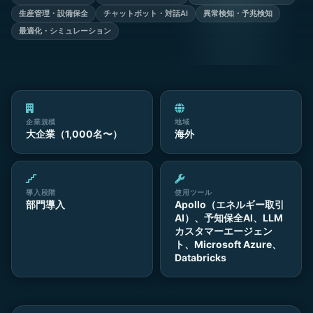
生産管理・設備保全
チャットボット・対話AI
異常検知・予兆検知
最適化・シミュレーション
企業規模
地域
大企業（1,000名〜）
海外
導入段階
使用ツール
部門導入
Apollo（エネルギー取引
AI）、予知保全AI、LLM
カスタマーエージェン
ト、Microsoft Azure、
Databricks