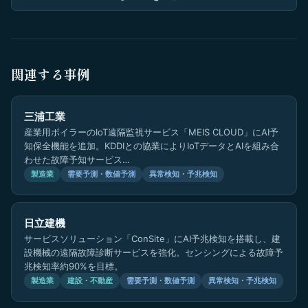
関連する事例
三浦工業
産業用ボイラーのIoT遠隔監視サービス「MEIS CLOUD」にAI予
知保全機能を追加。KDDIとの協業によりIoTデータとAIを組み合
わせた故障予知サービス…
製造業
需要予測・数値予測
異常検知・予兆検知
日立建機
サービスソリューション「ConSite」にAI予兆検知を搭載し、建
設機械の遠隔故障診断サービスを強化。センシングによる故障予
兆検知率約90%を目標。
製造業
建設・不動産
需要予測・数値予測
異常検知・予兆検知