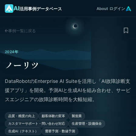
AI
活用事例データベース
About
ログイン
事例一覧に戻る
2024年
ノーリツ
DataRobotのEnterprise AI Suiteを活用し「AI故障診断支
援アプリ」を開発。予測AIと生成AIを組み合わせ、サービ
スエンジニアの故障診断時間を大幅短縮。
品質・精度の向上
顧客体験の変革
製造業
カスタマーサポート・問い合わせ対応
生産管理・設備保全
生成AI（テキスト）
需要予測・数値予測