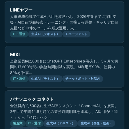
LINEヤフー
人事総務領域で生成AI活用を本格化し、2026年春までに採用支
援・AI自律型面接官トレーニング・面接日程調整・キャリア自律
支援など10件のツールを順次運用。人…
IT・通信
生成AI（テキスト）
AIエージェント
MIXI
全従業員約2,000名にChatGPT Enterpriseを導入し、3ヶ月で月
間約17,600時間の業務時間削減を実現。AI利用率99%、社員の
89%が仕事…
IT・通信
生成AI（テキスト）
チャットボット・対話AI
パナソニック コネクト
全社員約11,600名に生成AIアシスタント「ConnectAI」を展開。
2年目で年間44.8万時間の業務時間削減を達成し、AI活用が「聞
く」から「頼む」へシ…
製造業
IT・通信
生成AI（テキスト）
生成AI（画像・動画）