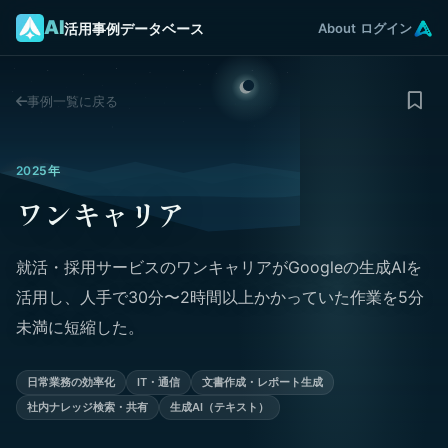
AI
活用事例データベース
About
ログイン
事例一覧に戻る
2025年
ワンキャリア
就活・採用サービスのワンキャリアがGoogleの生成AIを
活用し、人手で30分〜2時間以上かかっていた作業を5分
未満に短縮した。
日常業務の効率化
IT・通信
文書作成・レポート生成
社内ナレッジ検索・共有
生成AI（テキスト）