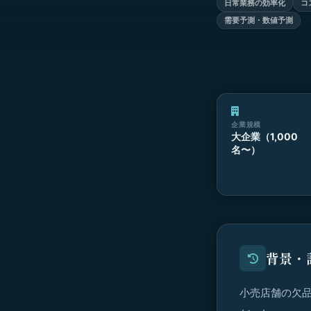
日常業務の効率化
コ
需要予測・数値予測
企業規模
大企業（1,000
名〜）
背景・
小売店舗の欠