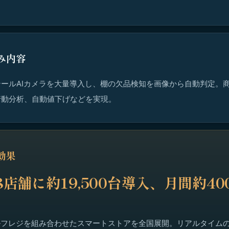
み内容
ールAIカメラを大量導入し、棚の欠品検知を画像から自動判定。
行動分析、自動値下げなどを実現。
効果
8店舗に約19,500台導入、月間約4
ルフレジを組み合わせたスマートストアを全国展開。リアルタイム