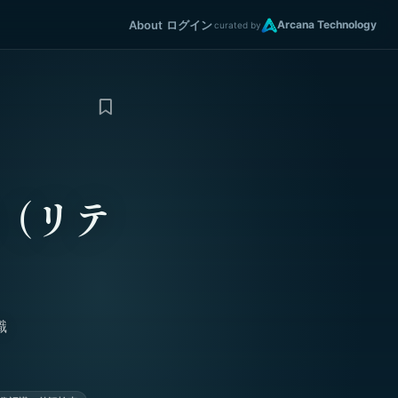
About
ログイン
Arcana Technology
curated by
（リテ
識