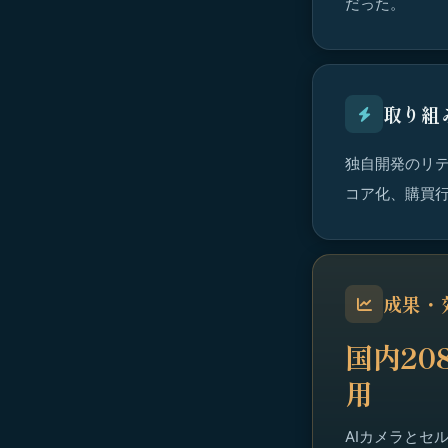
だった。
取り組
独自開発のリテ
コア化、購買
成果・
国内20
用
AIカメラとセ