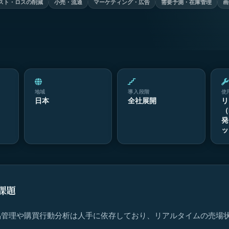
スト・ロスの削減
小売・流通
マーケティング・広告
需要予測・在庫管理
画
地域
導入段階
使
日本
全社展開
リ
（
発
ッ
課題
品管理や購買行動分析は人手に依存しており、リアルタイムの売場