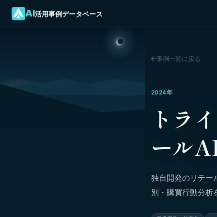
AI
活用事例データベース
事例一覧に戻る
2024年
トライ
ールA
独自開発のリテール
別・購買行動分析