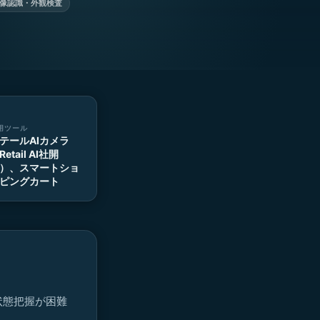
像認識・外観検査
用ツール
テールAIカメラ
Retail AI社開
）、スマートショ
ピングカート
状態把握が困難