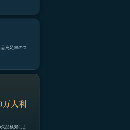
商品充足率のス
00万人利
の欠品検知によ