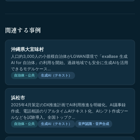
関連する事例
沖縄県大宜味村
人口約3,000人の小規模自治体がLGWAN環境で「exaBase 生成
AI for 自治体」の利用を開始。過疎地域でも安全に生成AIを活用
できるモデルケース…
自治体・公共
生成AI（テキスト）
浜松市
2025年4月策定のDX推進計画でAI利用推進を明確化。AI議事録
作成、電話相談のリアルタイムAIテキスト化、AIシフト作成ツー
ルなどを試験導入。全国トップク…
自治体・公共
生成AI（テキスト）
音声認識・音声合成