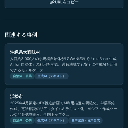
URLをコピー
関連する事例
沖縄県大宜味村
人口約3,000人の小規模自治体がLGWAN環境で「exaBase 生成
AI for 自治体」の利用を開始。過疎地域でも安全に生成AIを活用
できるモデルケース…
自治体・公共
生成AI（テキスト）
浜松市
2025年4月策定のDX推進計画でAI利用推進を明確化。AI議事録
作成、電話相談のリアルタイムAIテキスト化、AIシフト作成ツー
ルなどを試験導入。全国トップク…
自治体・公共
生成AI（テキスト）
音声認識・音声合成