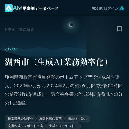
AI
活用事例データベース
About
ログイン
事例一覧に戻る
2024年
湖西市（生成AI業務効率化）
静岡県湖西市が職員発案のボトムアップ型で生成AIを導
入。2023年7月から2024年2月の約7か月間で約800時間
の業務削減を達成し、議会答弁書の作成時間を従来の3分
の1に短縮。
日常業務の効率化
顧客体験の変革
自治体・公共
文書作成・レポート生成
生成AI（テキスト）