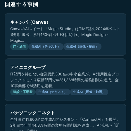
関連する事例
キャンバ（Canva）
CanvaのAIスイート「Magic Studio」はTIME誌の2024年ベスト
発明に選出。累計160億回以上利用され、Magic Design・
Magic…
IT・通信
生成AI（テキスト）
生成AI（画像・動画）
アイニコグループ
IT部門を持たない従業員約300名の中小企業が、AI活用推進プロ
ジェクトにより広報部門で年間1,368時間の業務削減を達成。全
10事業部でAI活用を定着。
建設・不動産
生成AI（テキスト）
生成AI（画像・動画）
パナソニック コネクト
全社員約11,600名に生成AIアシスタント「ConnectAI」を展開。
2年目で年間44.8万時間の業務時間削減を達成し、AI活用が「聞