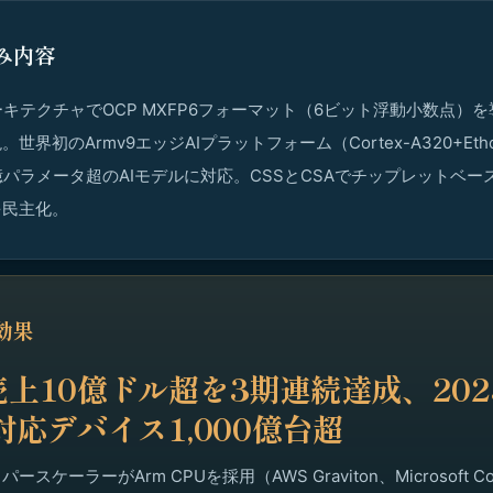
み内容
AアーキテクチャでOCP MXFP6フォーマット（6ビット浮動小数点）を
界初のArmv9エッジAIプラットフォーム（Cortex-A320+Ethos
億パラメータ超のAIモデルに対応。CSSとCSAでチップレットベー
を民主化。
効果
上10億ドル超を3期連続達成、202
対応デバイス1,000億台超
スケーラーがArm CPUを採用（AWS Graviton、Microsoft Cob