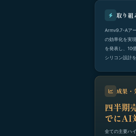
取り組
Armv9.7-
の効率化を実現。世
を発表し、10
シリコン設計
成果・
四半期売
でにAI
全ての主要ハイパー