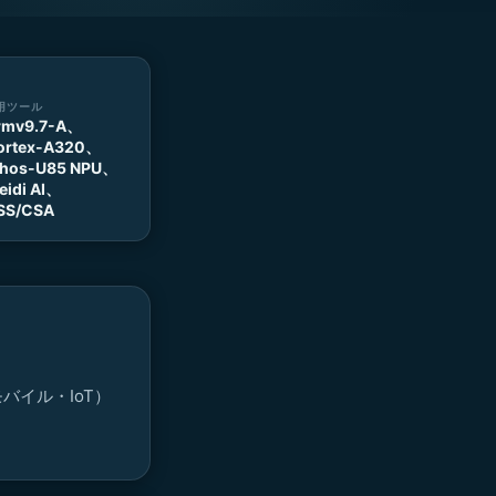
用ツール
rmv9.7-A、
ortex-A320、
thos-U85 NPU、
eidi AI、
SS/CSA
バイル・IoT）