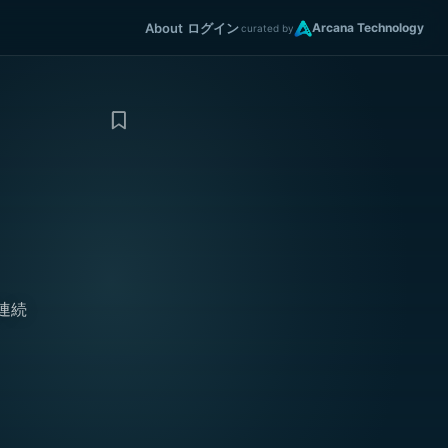
About
ログイン
Arcana Technology
curated by
連続