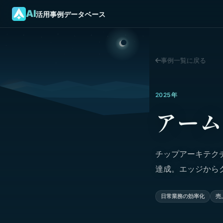
AI
活用事例データベース
事例一覧に戻る
2025年
アーム
チップアーキテクチ
達成。エッジから
日常業務の効率化
売