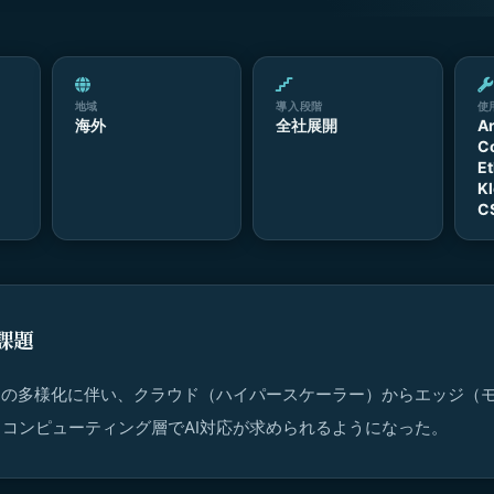
地域
導入段階
使
海外
全社展開
A
C
E
Kl
C
課題
ドの多様化に伴い、クラウド（ハイパースケーラー）からエッジ（モ
コンピューティング層でAI対応が求められるようになった。