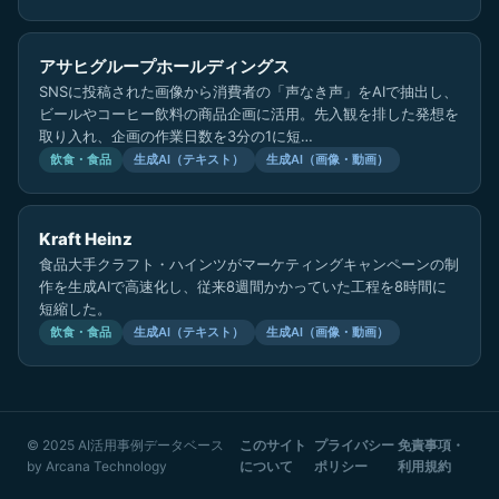
アサヒグループホールディングス
SNSに投稿された画像から消費者の「声なき声」をAIで抽出し、
ビールやコーヒー飲料の商品企画に活用。先入観を排した発想を
取り入れ、企画の作業日数を3分の1に短…
飲食・食品
生成AI（テキスト）
生成AI（画像・動画）
Kraft Heinz
食品大手クラフト・ハインツがマーケティングキャンペーンの制
作を生成AIで高速化し、従来8週間かかっていた工程を8時間に
短縮した。
飲食・食品
生成AI（テキスト）
生成AI（画像・動画）
© 2025 AI活用事例データベース
このサイト
プライバシー
免責事項・
by
Arcana Technology
について
ポリシー
利用規約