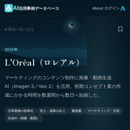
AI
活用事例データベース
About
ログイン
事例一覧に戻る
2025年
L'Oréal（ロレアル）
マーケティングのコンテンツ制作に画像・動画生成
AI（Imagen 3／Veo 2）を活用。初期コンセプト案の作
成にかかる時間を数週間から数日へ短縮した。
日常業務の効率化
売上・成果の向上
製造業
マーケティング・広告
生成AI（画像・動画）