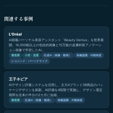
関連する事例
L'Oréal
AI搭載パーソナル美容アシスタント「Beauty Genius」を世界展
開。16,000枚以上の包括的画像と15万枚の皮膚科医アノテーシ
ョン画像で学習したAI…
製造業
小売・流通
生成AI（画像・動画）
画像認識・外観検査
レコメンド・パーソナライズ
王子ネピア
AIデザイン評価システムを活用し、主力4ブランド38商品のパッ
ケージデザインを刷新。AI評価を4段階で実施し、デザイン選定
期間を従来の半分の2カ月に短縮。
製造業
生成AI（画像・動画）
画像認識・外観検査