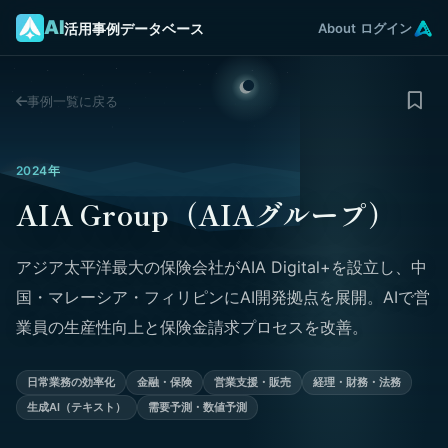
AI
活用事例データベース
About
ログイン
事例一覧に戻る
2024年
AIA Group（AIAグループ）
アジア太平洋最大の保険会社がAIA Digital+を設立し、中
国・マレーシア・フィリピンにAI開発拠点を展開。AIで営
業員の生産性向上と保険金請求プロセスを改善。
日常業務の効率化
金融・保険
営業支援・販売
経理・財務・法務
生成AI（テキスト）
需要予測・数値予測