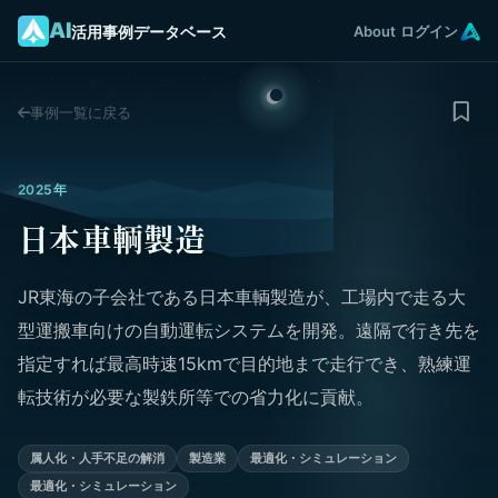
AI
活用事例データベース
About
ログイン
事例一覧に戻る
2025年
日本車輌製造
JR東海の子会社である日本車輌製造が、工場内で走る大
型運搬車向けの自動運転システムを開発。遠隔で行き先を
指定すれば最高時速15kmで目的地まで走行でき、熟練運
転技術が必要な製鉄所等での省力化に貢献。
属人化・人手不足の解消
製造業
最適化・シミュレーション
最適化・シミュレーション