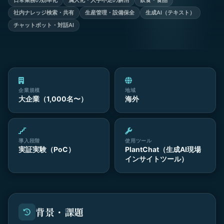
日常業務の効率化
属人化・人手不足の解消
飲食・食品
社内ナレッジ検索・共有
生産管理・設備保全
生成AI（テキスト）
チャットボット・対話AI
企業規模
地域
大企業（1,000名〜）
海外
導入段階
使用ツール
実証実験（PoC）
PlantChat（生成AI現場
インサイトツール）
背景・課題