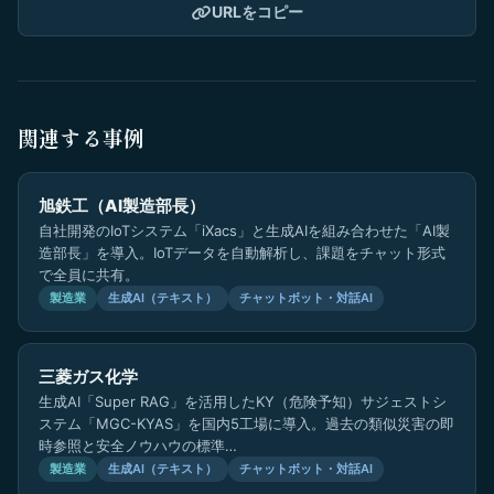
URLをコピー
関連する事例
旭鉄工（AI製造部長）
自社開発のIoTシステム「iXacs」と生成AIを組み合わせた「AI製
造部長」を導入。IoTデータを自動解析し、課題をチャット形式
で全員に共有。
製造業
生成AI（テキスト）
チャットボット・対話AI
三菱ガス化学
生成AI「Super RAG」を活用したKY（危険予知）サジェストシ
ステム「MGC-KYAS」を国内5工場に導入。過去の類似災害の即
時参照と安全ノウハウの標準…
製造業
生成AI（テキスト）
チャットボット・対話AI