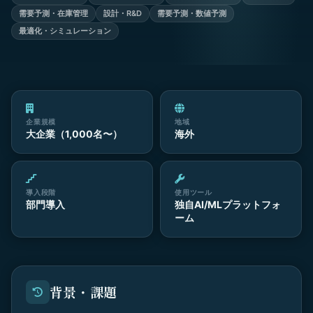
需要予測・在庫管理
設計・R&D
需要予測・数値予測
最適化・シミュレーション
企業規模
地域
大企業（1,000名〜）
海外
導入段階
使用ツール
部門導入
独自AI/MLプラットフォ
ーム
背景・課題