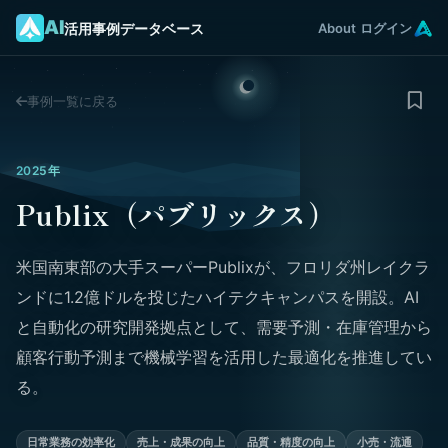
AI
活用事例データベース
About
ログイン
事例一覧に戻る
2025年
Publix（パブリックス）
米国南東部の大手スーパーPublixが、フロリダ州レイクラ
ンドに1.2億ドルを投じたハイテクキャンパスを開設。AI
と自動化の研究開発拠点として、需要予測・在庫管理から
顧客行動予測まで機械学習を活用した最適化を推進してい
る。
日常業務の効率化
売上・成果の向上
品質・精度の向上
小売・流通