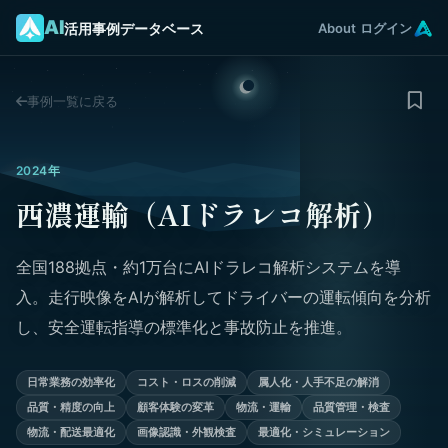
AI
活用事例データベース
About
ログイン
事例一覧に戻る
2024年
西濃運輸（AIドラレコ解析）
全国188拠点・約1万台にAIドラレコ解析システムを導
入。走行映像をAIが解析してドライバーの運転傾向を分析
し、安全運転指導の標準化と事故防止を推進。
日常業務の効率化
コスト・ロスの削減
属人化・人手不足の解消
品質・精度の向上
顧客体験の変革
物流・運輸
品質管理・検査
物流・配送最適化
画像認識・外観検査
最適化・シミュレーション