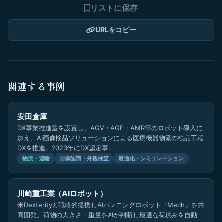
リストに保存
URLをコピー
関連する事例
安田倉庫
DX事業推進室を設置し、AGV・AGF・AMR等のロボット導入に
加え、AI画像検品ソリューションによる医療機器物流の検品工程
DXを推進。2023年にDX認定事…
物流・運輸
画像認識・外観検査
最適化・シミュレーション
川崎重工業（AIロボット）
米Dexterityと戦略的提携しAIバンニングロボット「Mech」を共
同開発。荷物の大きさ・重量をAIが判断し最適な荷積みを自動