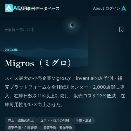
AI
活用事例データベース
About
ログイン
事例一覧に戻る
2024年
Migros（ミグロ）
スイス最大の小売企業Migrosが、invent.aiのAI予測・補
充プラットフォームを全11配送センター・2,000店舗に導
入。在庫日数を11%以上削減し、販売ロスを1.3%低減、在
庫可用性を1.7%向上させた。
売上・成果の向上
コスト・ロスの削減
小売・流通
需要予測・在庫管理
需要予測・数値予測