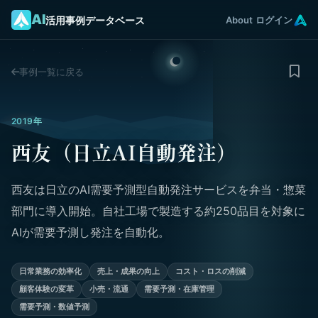
AI
活用事例データベース
About
ログイン
事例一覧に戻る
2019年
西友（日立AI自動発注）
西友は日立のAI需要予測型自動発注サービスを弁当・惣菜
部門に導入開始。自社工場で製造する約250品目を対象に
AIが需要予測し発注を自動化。
日常業務の効率化
売上・成果の向上
コスト・ロスの削減
顧客体験の変革
小売・流通
需要予測・在庫管理
需要予測・数値予測