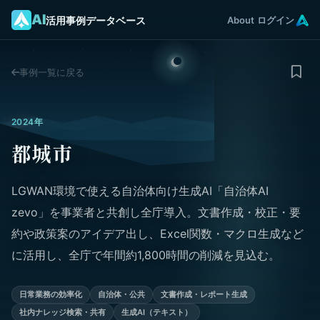
AI
活用事例データベース
About
ログイン
事例一覧に戻る
2024年
都城市
LGWAN環境で使える自治体向け生成AI「自治体AI
zevo」を事業者と共創し全庁導入。文書作成・校正・要
約や政策案のアイデア出し、Excel関数・マクロ生成など
に活用し、全庁で年間約1,800時間の削減を見込む。
日常業務の効率化
自治体・公共
文書作成・レポート生成
社内ナレッジ検索・共有
生成AI（テキスト）