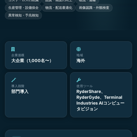
コスト・ロスの削減
品質・精度の向上
物流・運輸
生産管理・設備保全
物流・配送最適化
画像認識・外観検査
異常検知・予兆検知
企業規模
地域
大企業（1,000名〜）
海外
導入段階
使用ツール
部門導入
RyderShare、
RyderGyde、Terminal
Industries AIコンピュー
タビジョン