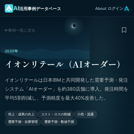
AI
活用事例データベース
About
ログイン
事例一覧に戻る
2023年
イオンリテール（AIオーダー）
イオンリテールは日本IBMと共同開発した需要予測・発注
システム「AIオーダー」を約380店舗に導入。発注時間を
平均5割削減し、予測精度を最大40%改善した。
売上・成果の向上
コスト・ロスの削減
小売・流通
需要予測・在庫管理
需要予測・数値予測