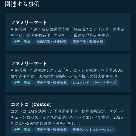
関連する事例
ファミリーマート
AIを活用した新たな店舗運営支援「AI売場スコアリング」の実証
を開始。売場を数値化して分析し、最適な品揃えを推進。
小売・流通
画像認識・外観検査
需要予測・数値予測
ファミリーマート
AIを活用した新発注システム「AIレコメンド発注」を全国500店
舗で運用開始。店舗の業務効率化と販売機会の最大化を実現。
小売・流通
需要予測・数値予測
レコメンド・パーソナライズ
コストコ（Costco）
コストコはAIを活用した予測需要予測、動的価格設定、サプライ
チェーンロジスティクスの最適化をバックエンドで推進。2025
年に27〜29の新規倉庫開設を計画し、…
小売・流通
需要予測・数値予測
最適化・シミュレーション