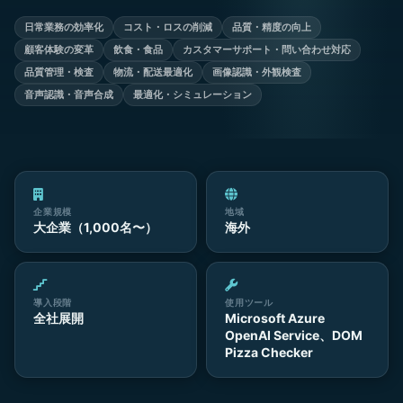
日常業務の効率化
コスト・ロスの削減
品質・精度の向上
顧客体験の変革
飲食・食品
カスタマーサポート・問い合わせ対応
品質管理・検査
物流・配送最適化
画像認識・外観検査
音声認識・音声合成
最適化・シミュレーション
企業規模
地域
大企業（1,000名〜）
海外
導入段階
使用ツール
全社展開
Microsoft Azure
OpenAI Service、DOM
Pizza Checker