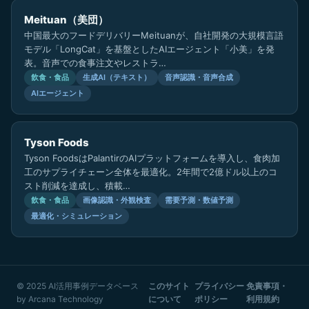
Meituan（美団）
中国最大のフードデリバリーMeituanが、自社開発の大規模言語
モデル「LongCat」を基盤としたAIエージェント「小美」を発
表。音声での食事注文やレストラ…
飲食・食品
生成AI（テキスト）
音声認識・音声合成
AIエージェント
Tyson Foods
Tyson FoodsはPalantirのAIプラットフォームを導入し、食肉加
工のサプライチェーン全体を最適化。2年間で2億ドル以上のコ
スト削減を達成し、積載…
飲食・食品
画像認識・外観検査
需要予測・数値予測
最適化・シミュレーション
© 2025 AI活用事例データベース
このサイト
プライバシー
免責事項・
by
Arcana Technology
について
ポリシー
利用規約