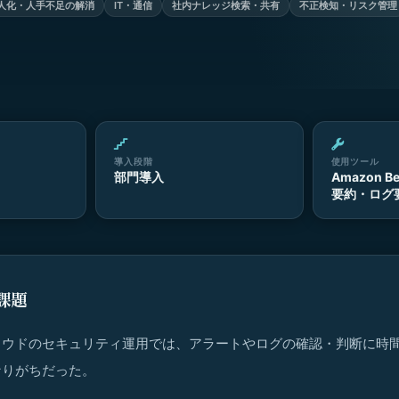
人化・人手不足の解消
IT・通信
社内ナレッジ検索・共有
不正検知・リスク管理
導入段階
使用ツール
部門導入
Amazon 
要約・ログ
課題
ラウドのセキュリティ運用では、アラートやログの確認・判断に時
なりがちだった。