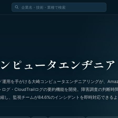
ンピュータエンヂニア
ド運用を手がける大崎コンピュータエンヂニアリングが、Amaz
ートログ・CloudTrailログの要約機能を開発。障害調査の判断時
に短縮し、監視チームが84.6%のインシデントを即時対応できる