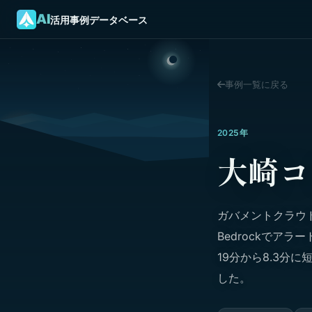
AI
活用事例データベース
事例一覧に戻る
2025年
大崎コ
ガバメントクラウ
Bedrockでアラ
19分から8.3分
した。