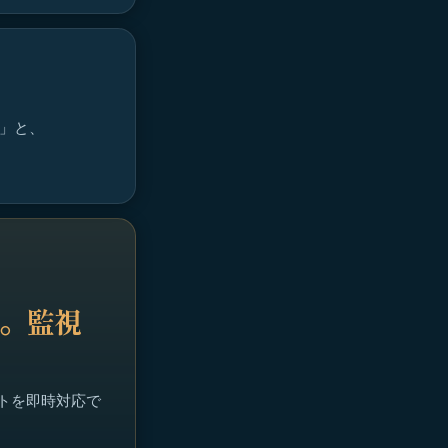
能」と、
縮。監視
。
ントを即時対応で